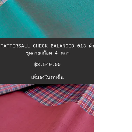
TATTERSALL CHECK BALANCED 013 ผ้า
ชุดลายสก๊อต 4 หลา
ราคา
฿3,540.00
เพิ่มลงในรถเข็น