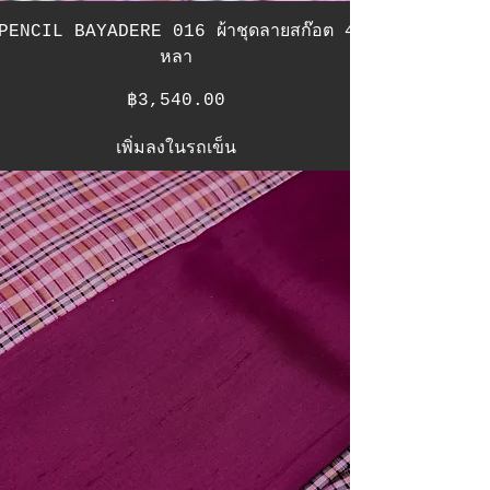
PENCIL BAYADERE 016 ผ้าชุดลายสก๊อต 4
หลา
ราคา
฿3,540.00
เพิ่มลงในรถเข็น