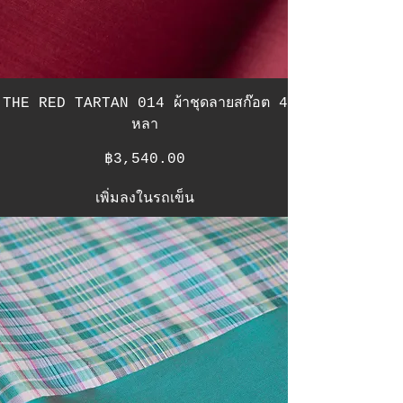
THE RED TARTAN 014 ผ้าชุดลายสก๊อต 4
หลา
ราคา
฿3,540.00
เพิ่มลงในรถเข็น