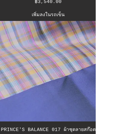
ราคา
฿3,540.00
เพิ่มลงในรถเข็น
PRINCE'S BALANCE 017 ผ้าชุดลายสก๊อต