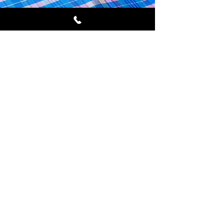
BAYADERE GREEN HAIRLINE 011 ผ้าชุด
ลายสก๊อต 4 หลา
ราคา
฿3,540.00
เพิ่มลงในรถเข็น