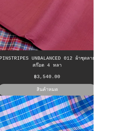
PINSTRIPES UNBALANCED 012 ผ้าชุดลาย
สก๊อต 4 หลา
ราคา
฿3,540.00
สินค้าหมด