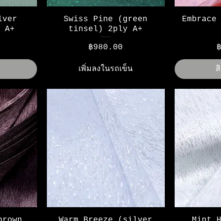
ดูข้อมูลด่วน
ด
lver
Swiss Pine (green
Embrace
 A+
tinsel) 2ply A+
ราคา
ร
฿980.00
เพิ่มลงในรถเข็น
ส
ดูข้อมูลด่วน
ด
brown
Warm Breeze (silver
Mint 