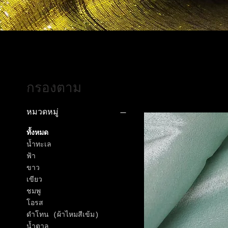
กรองตาม
หมวดหมู่
ทั้งหมด
น้ำทะเล
ฟ้า
ขาว
เขียว
ชมพู
โอรส
ดำโทน (ผ้าไหมสีเข้ม)
น้ำตาล