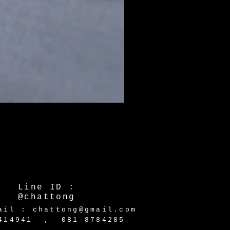
Line ID :
@chattong
ail : chattong@gmail.com
-2414941 ,
081-8784285