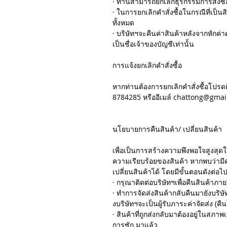
· ท่านสามารถยกเลิกธุรกรรมการสั่งซื้อ
· ในการยกเลิกคำสั่งซื้อในกรณีที่เป็นสิ
ทั้งหมด
· บริษัทฯจะคืนค่าสินค้าหลังจากหักค่าด
เป็นชื่อเจ้าของบัญชีเท่านั้น
การแจ้งยกเลิกคำสั่งซื้อ
หากท่านต้องการยกเลิกคำสั่งซื้อโปรด
8784285 หรืออีเมล์ chattong@gmai
นโยบายการคืนสินค้า/ เปลี่ยนสินค้า
เพื่อเป็นการสร้างความพึงพอใจสูงสุดใ
ความเรียบร้อยของสินค้า หากพบว่ามี
เปลี่ยนสินค้าได้ โดยมีขั้นตอนดังต่อไปน
· กรุณาติดต่อบริษัทฯเพื่อคืนสินค้าภายใ
· ทำการจัดส่งสินค้ากลับคืนมายังบริ
งบริษัทฯจะเป็นผู้รับภาระค่าจัดส่ง (คืน
· สินค้าที่ถูกส่งกลับมาต้องอยู่ในสภาพ
การซัก มาแล้ว