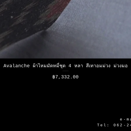
ดูข้อมูลด่วน
Avalanche ผ้าไหมมัดหมี่ชุด 4 หลา สีเทาอมม่วง ม่วงมอ
ราคา
฿7,332.00
e-m
Tel: 062