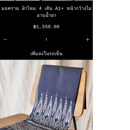
มอคราม ผ้าไหม 4 เส้น A1+ หน้ากว้างไม่
อาบน้ำยา
ราคา
฿1,550.00
เพิ่มลงในรถเข็น