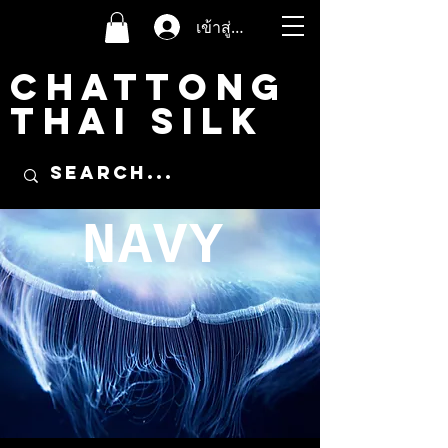
เข้าสู่ระบบ
CHATTONG
THAI SILK
NAVY