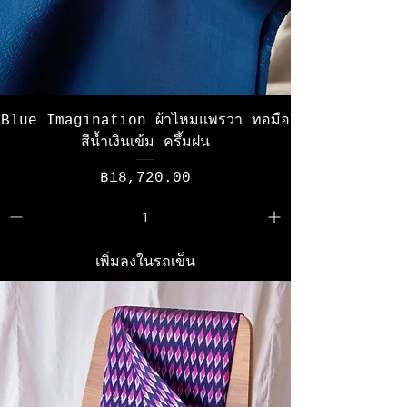
Blue Imagination ผ้าไหมแพรวา ทอมือ
สีน้ำเงินเข้ม ครึ้มฝน
ราคา
฿18,720.00
เพิ่มลงในรถเข็น