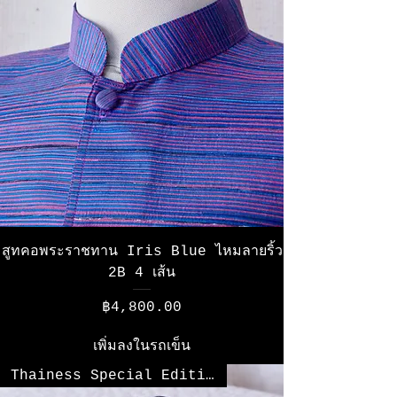
สูทคอพระราชทาน Iris Blue ไหมลายริ้ว
2B 4 เส้น
ราคา
฿4,800.00
เพิ่มลงในรถเข็น
Thainess Special Edition