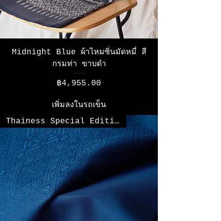
Midnight Blue ผ้าไหมซิ่นมัดหมี่ สี
กรมท่า ขาบดำ
ราคา
฿4,955.00
เพิ่มลงในรถเข็น
Thainess Special Edition