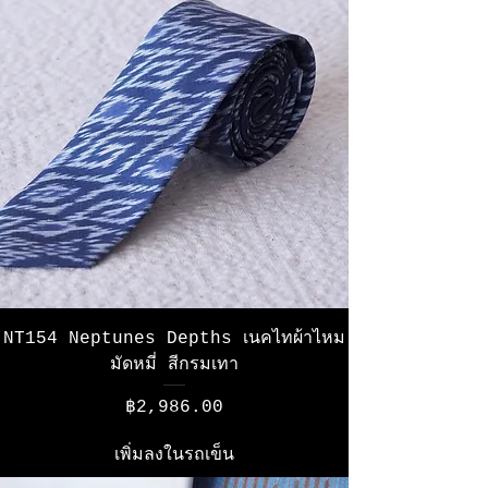
NT154 Neptunes Depths เนคไทผ้าไหม
มัดหมี่ สีกรมเทา
ราคา
฿2,986.00
เพิ่มลงในรถเข็น