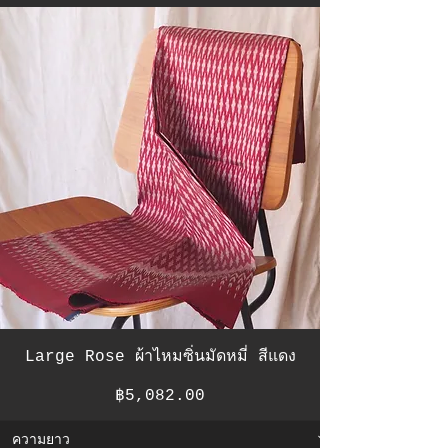
Large Rose ผ้าไหมซิ่นมัดหมี่ สีแดง
ราคา
฿5,082.00