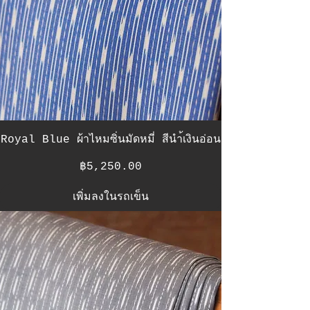
Royal Blue ผ้าไหมซิ่นมัดหมี่ สีนำ้เงินอ่อน
ราคา
฿5,250.00
เพิ่มลงในรถเข็น