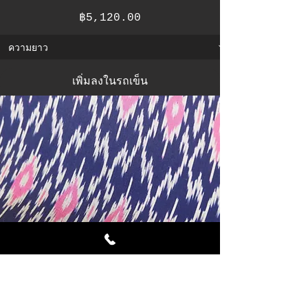
ราคา
฿5,120.00
เพิ่มลงในรถเข็น