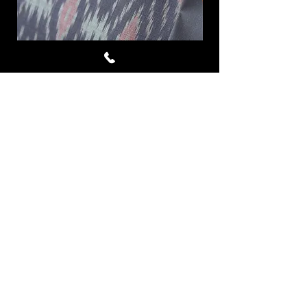
Avalanche ผ้าไหมมัดหมี่ชุด 4
LAVA ผ้าไหมมัดหมี่
หลา สีเทาอมม่วง ม่วงมอ
ราคา
฿7,332.00
เพิ่มลงในรถเข็น