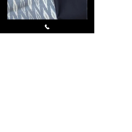
Specter Blue ผ้าไหมมัดหมี่
Avalanche ผ้าไหม
ชุด4หลา สีเทา
ราคา
฿6,645.00
เพิ่มลงในรถเข็น