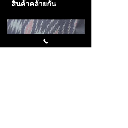
สินค้าคล้ายกัน
Avalanche ผ้าไหมมัดหมี่ชุด 4
LAVA ผ้าไหมมัดหมี่
หลา สีเทาอมม่วง ม่วงมอ
ราคา
฿7,332.00