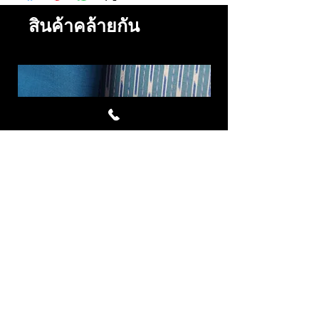
ที่สินค้ายังไม่ถูกส่งออกไปเท่านั้น
· ในการยกเลิกคำสั่งซื้อในกรณีที่เป็นสินค้าที่สั่ง
สินค้าคล้ายกัน
ผลิตเป็นพิเศษ เราจำเป็นต้องยึดเงินมัดจำทั้งหมด
· บริษัทฯจะคืนค่าสินค้าหลังจากหักค่าดำเนินการ
แล้วโดยโอนเงินเข้าบัญชีที่มีชื่อผู้สั่งสินค้าเป็นชื่อ
เจ้าของบัญชีเท่านั้น
การแจ้งยกเลิกคำสั่งซื้อ
หากท่านต้องการยกเลิกคำสั่งซื้อโปรดติดต่อเจ้า
หน้าที่ทาง inbox ,โทรศัพท์หมายเลข 081-
8784285 หรืออีเมล์ chattong@gmail.com
นโยบายการคืนสินค้า/ เปลี่ยนสินค้า
เพื่อเป็นการสร้างความพึงพอใจสูงสุดให้กับท่าน
เมื่อท่านได้รับสินค้าแล้วกรุณาตรวจสอบความ
เรียบร้อยของสินค้า หากพบว่ามีความผิดพลาดที่
Cornflower ผ้าไหมมัดหมี่ชุด 4
Royal Blue ผ้าไห
เกิดจากทางบริษัทฯ ท่านสามารถเปลี่ยนสินค้าได้
หลา สีฟ้า
โดยมีขั้นตอนดังต่อไปนี้
· กรุณาติดต่อบริษัทฯเพื่อคืนสินค้าภายใน 7 วัน นับ