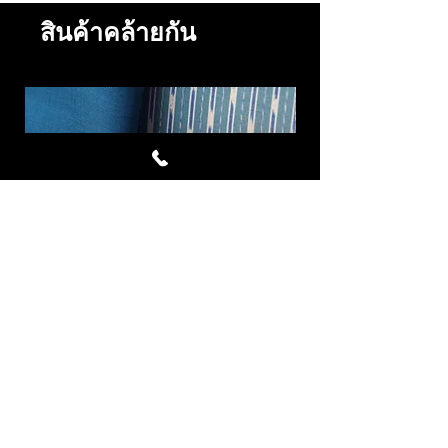
สินค้าคล้ายกัน
Cornflower ผ้าไหมมัดหมี่ชุด 4
Royal Blue ผ้าไห
หลา สีฟ้า
ราคา