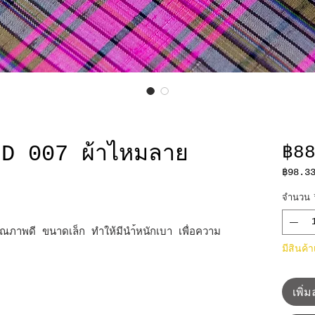
D 007 ผ้าไหมลาย
฿8
฿98.3
฿98.3
ต่อ
จำนวน
10
เซนติเ
ณภาพดี ขนาดเล็ก ทำให้มีนำ้หนักเบา เพื่อความ
มีสินค้
เพิ่