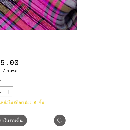
ราคา
85.00
3
/
10ซม.
3
*
มตร
าเหลือในสต็อกเพียง 6 ชิ้น
มลงในรถเข็น