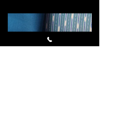
Cornflower ผ้าไหมมัดหมี่ชุด 4
Royal Blue ผ้าไห
หลา สีฟ้า
ราคา
฿7,577.00