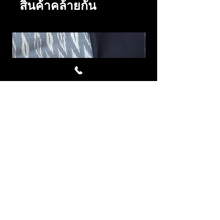
สินค้าคล้ายกัน
Specter Blue ผ้าไหมมัดหมี่
Avalanche ผ้าไหม
ชุด4หลา สีเทา
ราคา
฿6,645.00