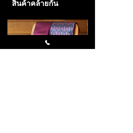
สินค้าคล้ายกัน
Avalanche ผ้าไหมมัดหมี่ชุด4หลา
Specter Blue ผ้
สีแดงลิ้นจี่
ราคา
฿7,343.00