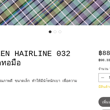
EEN HAIRLINE 032
฿8
฿98.3
ตทอมือ
฿98.3
ต่อ
จำนวน
10
เซนติเ
ณภาพดี ขนาดเล็ก ทำให้มีนำ้หนักเบา เพื่อความ
มีสินค้
เพิ่