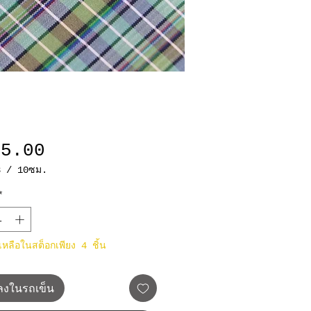
ราคา
85.00
3
/
10ซม.
3
*
มตร
าเหลือในสต็อกเพียง 4 ชิ้น
มลงในรถเข็น