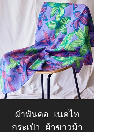
ผ้าพันคอ เนคไท
กระเป๋า ผ้าขาวม้า