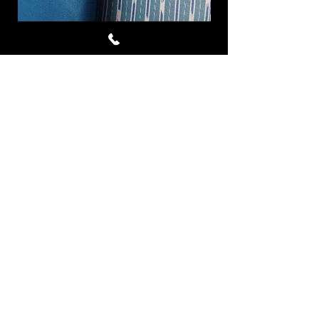
Cornflower ผ้าไหมมัดหมี่ชุด 4
Royal Blue ผ้าไห
หลา สีฟ้า
ราคา
฿7,577.00
เพิ่มลงในรถเข็น