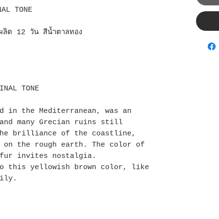
INAL TONE
ผลิต 12 วัน สีน้ำตาลทอง
INAL TONE
d in the Mediterranean, was an
and many Grecian ruins still
he brilliance of the coastline,
 on the rough earth. The color of
fur invites nostalgia.
o this yellowish brown color, like
ily.