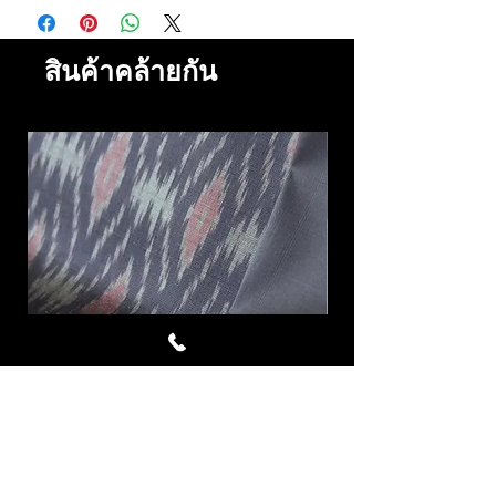
สินค้าคล้ายกัน
Avalanche ผ้าไหมมัดหมี่ชุด 4
LAVA ผ้าไหมมัดหมี่
หลา สีเทาอมม่วง ม่วงมอ