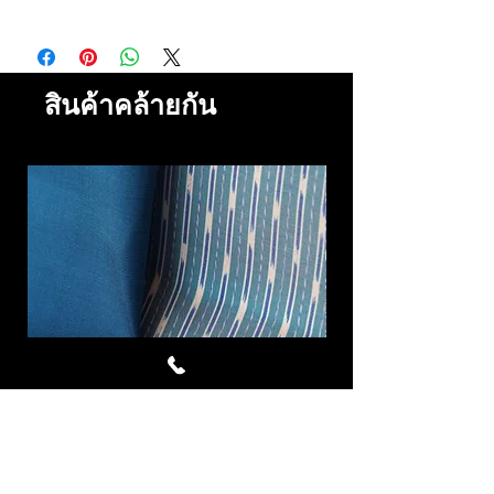
สินค้าคล้ายกัน
Cornflower ผ้าไหมมัดหมี่ชุด 4
Royal Blue ผ้าไห