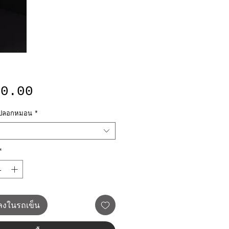
ราคา
50.00
อกปลอกหมอน
*
*
มลงในรถเข็น