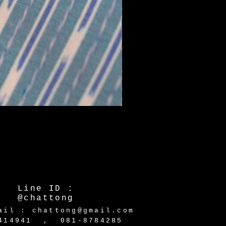
Line ID :
@chattong
ail : chattong@gmail.com
-2414941 ,
081-8784285