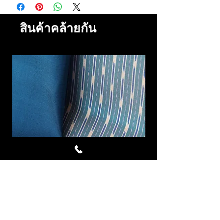
สินค้าคล้ายกัน
Cornflower ผ้าไหมมัดหมี่ชุด 4
Royal Blue ผ้าไห
หลา สีฟ้า