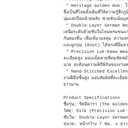
* Heritage Golden Hue: โทน
ซึ่งเป็นสีไทยดั้งเดิมที่ให้ความรู้
นุ่มแต่เปี่ยมด้วยพลัง ช่วยขับเน้นบ
* Double-Layer German Wool
เหนือระดับด้วยซับในไหมพรมขน
กันสองชั้น เพื่อเพิ่มวอลลุ่ม ควา
และผูกปม (Knot) ได้ทรงที่อิ่มส
* Precision Luk-Kaew Weave:
ละเอียดสูง มอบเม็ดลายที่คมชัดสม่ำเส
นวล สะท้อนความพิถีพิถันของงานท
* Hand-Stitched Excellence
งานฝีมือชั้นสูง มอบสัมผัสที่ละเอ
ยาวนาน
Product Specifications
ชื่อรุ่น: รัศมีดารา (The Gold
วัสดุ: Silk (Precision Luk
ซับใน: Double-Layer German
ขนาด: หน้ากว้าง 7 ซม. x ยา