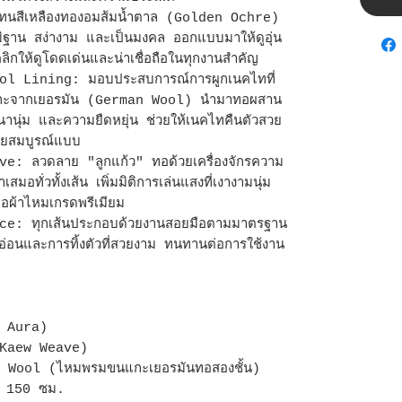
สีเหลืองทองอมส้มน้ำตาล (Golden Ochre)
สึกภูมิฐาน สง่างาม และเป็นมงคล ออกแบบมาให้ดูอุ่น
ุคลิกให้ดูโดดเด่นและน่าเชื่อถือในทุกงานสำคัญ
 Lining: มอบประสบการณ์การผูกเนคไทที่
แกะจากเยอรมัน (German Wool) นำมาทอผสาน
มหนานุ่ม และความยืดหยุ่น ช่วยให้เนคไทคืนตัวสวย
วยสมบูรณ์แบบ
 ลวดลาย "ลูกแก้ว" ทอด้วยเครื่องจักรความ
มอทั่วทั้งเส้น เพิ่มมิติการเล่นแสงที่เงางามนุ่ม
อผ้าไหมเกรดพรีเมียม
: ทุกเส้นประกอบด้วยงานสอยมือตามมาตรฐาน
ียดอ่อนและการทิ้งตัวที่สวยงาม ทนทานต่อการใช้งาน
en Aura)
-Kaew Weave)
 Wool (ไหมพรมขนแกะเยอรมันทอสองชั้น)
ว 150 ซม.