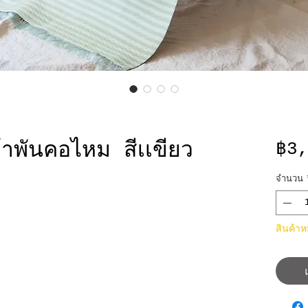
าพันคอไหม สีเเขียว
฿3
จำนวน
สินค้า