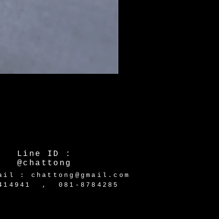
Line ID :
@chattong
ail : chattong@gmail.com
-2414941 ,
081-8784285