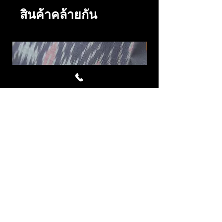
· ในการยกเลิกคำสั่งซื้อในกรณีที่เป็นสินค้าที่สั่ง
สินค้าคล้ายกัน
ผลิตเป็นพิเศษ เราจำเป็นต้องยึดเงินมัดจำทั้งหมด
· บริษัทฯจะคืนค่าสินค้าหลังจากหักค่าดำเนินการ
แล้วโดยโอนเงินเข้าบัญชีที่มีชื่อผู้สั่งสินค้าเป็นชื่อ
เจ้าของบัญชีเท่านั้น
การแจ้งยกเลิกคำสั่งซื้อ
หากท่านต้องการยกเลิกคำสั่งซื้อโปรดติดต่อเจ้า
หน้าที่ทาง inbox ,โทรศัพท์หมายเลข 081-
8784285 หรืออีเมล์ chattong@gmail.com
นโยบายการคืนสินค้า/ เปลี่ยนสินค้า
เพื่อเป็นการสร้างความพึงพอใจสูงสุดให้กับท่าน
เมื่อท่านได้รับสินค้าแล้วกรุณาตรวจสอบความ
เรียบร้อยของสินค้า หากพบว่ามีความผิดพลาดที่
Avalanche ผ้าไหมมัดหมี่ชุด 4
LAVA ผ้าไหมมัดหมี่
เกิดจากทางบริษัทฯ ท่านสามารถเปลี่ยนสินค้าได้
หลา สีเทาอมม่วง ม่วงมอ
โดยมีขั้นตอนดังต่อไปนี้
· กรุณาติดต่อบริษัทฯเพื่อคืนสินค้าภายใน 7 วัน นับ
ราคา
฿7,332.00