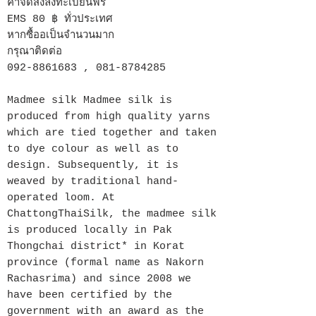
ค่าจัดส่งลงทะเบียนฟรี
EMS 80 ฿ ทั่วประเทศ
หากซื้ออเป็นจำนวนมาก
กรุณาติดต่อ
092-8861683 , 081-8784285
Madmee silk Madmee silk is
produced from high quality yarns
which are tied together and taken
to dye colour as well as to
design. Subsequently, it is
weaved by traditional hand-
operated loom. At
ChattongThaiSilk, the madmee silk
is produced locally in Pak
Thongchai district* in Korat
province (formal name as Nakorn
Rachasrima) and since 2008 we
have been certified by the
government with an award as the