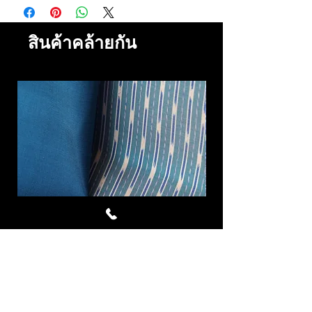
สินค้าคล้ายกัน
Cornflower ผ้าไหมมัดหมี่ชุด 4
Royal Blue ผ้าไห
หลา สีฟ้า