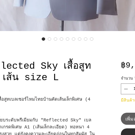
ected Sky เสื้อสูท
฿9
 เส้น size L
จำนวน
สูทเบลเซอร์ไหมไทยบ้านคัดเส้นเล็กพิเศษ (4
มีสินค้
เพิ่
นี้ยบระดับพรีเมียมกับ "Reflected Sky" เบล
คัดเกรดพิเศษ A1 (เส้นเล็กละเอียด) ทอหนา 4
่น ทรงสวย แต่ยังคงความละเอียดอ่อนในทุกสัมผัส ใน