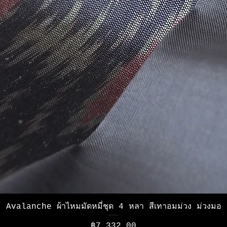
ดูข้อมูลด่วน
Avalanche ผ้าไหมมัดหมี่ชุด 4 หลา สีเทาอมม่วง ม่วงมอ
ราคา
฿7,332.00