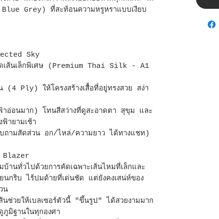
 Blue Grey) ที่สะท้อนความหรูหราแบบเงียบ
lected Sky
ดเส้นเล็กพิเศษ (Premium Thai Silk - A1
 Ply) ให้โครงสร้างเสื้อที่อยู่ทรงสวย สง่า
อ่อนมาก) โทนสีสว่างที่ดูสะอาดตา สุขุม และ
งฟ้ายามเช้า
ามสัดส่วน อก/ไหล่/ความยาว ได้ทางแชท)
 Blazer
านทั่วไปด้วยการคัดเฉพาะเส้นไหมที่เล็กและ
นียนกริบ ไร้ปมด้ายที่เด่นชัด แต่ยังคงเสน่ห์ของ
้วน
นช่วยให้เบลเซอร์ตัวนี้ "ขึ้นรูป" ได้สวยงามมาก
ดูภูมิฐานในทุกองศา