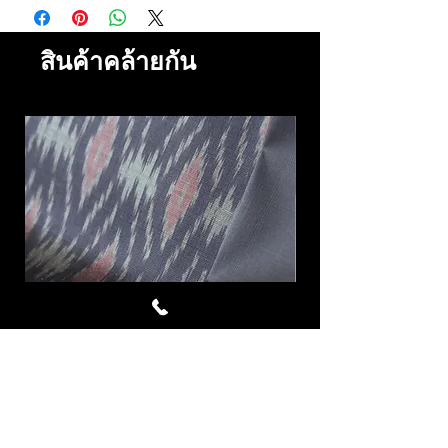
สินค้าคล้ายกัน
Avalanche ผ้าไหมมัดหมี่ชุด 4
LAVA ผ้าไหมมัดหมี่
หลา สีเทาอมม่วง ม่วงมอ