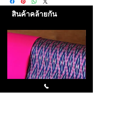
สินค้าคล้ายกัน
Mighty Violet ผ้าไหมมัดหมี่ชุด
Dry Rose ผ้าไหมมัด
4 หลา สีนำ้เงิน บานเย็น