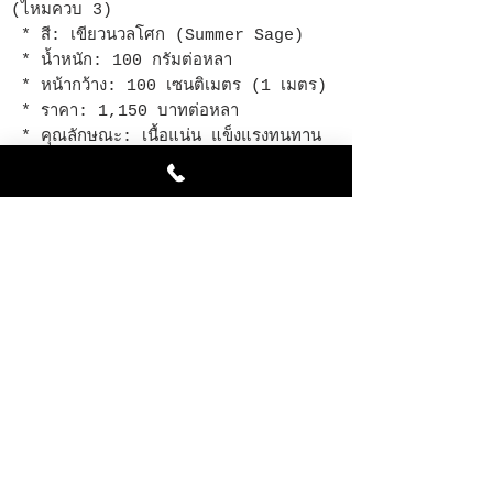
(ไหมควบ 3)
* สี: เขียวนวลโศก (Summer Sage)
* น้ำหนัก: 100 กรัมต่อหลา
* หน้ากว้าง: 100 เซนติเมตร (1 เมตร)
* ราคา: 1,150 บาทต่อหลา
* คุณลักษณะ: เนื้อแน่น แข็งแรงทนทาน
น้ำหนักดีกว่ามาตรฐานแต่เบากว่าควบหกเล็ก
น้อย
Chattong Insight: สี Summer Sage
รุ่นนี้คือความลงตัวระหว่างความทนทานและ
ความสบายครับ ด้วยการใช้ไหมควบ 3 ที่เน้น
ความแข็งแรงทำให้ทอได้แน่นกว่าผ้าไหมทั่วไป
น้ำหนักผ้าที่ 100 กรัมช่วยให้ช่างตัดเย็บ
ทำงานง่ายและชุดที่ได้จะดูมีราคา อยู่ทรงสวย
ได้นานโดยไม่รู้สึกหนักจนเกินไป เป็นสีที่ดู
เย็นตาและใส่ได้ทุกโอกาสจริงๆ ครับ
สินค้าคุณภาพระดับสากล ทอด้วยความ
ประณีต