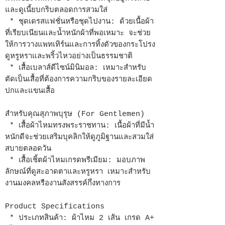
และดูเนี้ยบกริบตลอดการสวมใส่
* ชุดเดรสแฟชั่นหรือชุดไปงาน: ด้วยเนื้อผ้า
ที่เรียบเนียนและน้ำหนักผ้าที่พอเหมาะ จะช่วย
ให้การวางแพทเทิร์นและการทิ้งตัวของกระโปรง
ดูหรูหราและพริ้วไหวอย่างเป็นธรรมชาติ
* เสื้อเบลาส์ดีไซน์มินิมอล: เหมาะสำหรับ
ตัดเป็นเสื้อที่ต้องการความกริบของรายละเอียด
ปกและแขนเสื้อ
สำหรับคุณสุภาพบุรุษ (For Gentlemen)
* เสื้อผ้าไหมทรงพระราชทาน: เนื้อผ้าที่มีน้ำ
หนักดีจะช่วยเสริมบุคลิกให้ดูภูมิฐานและสวมใส่
สบายตลอดวัน
* เสื้อเชิ้ตผ้าไหมเกรดพรีเมียม: มอบภาพ
ลักษณ์ที่ดูสะอาดตาและหรูหรา เหมาะสำหรับ
งานมงคลหรืองานสังสรรค์กึ่งทางการ
Product Specifications
* ประเภทสินค้า: ผ้าไหม 2 เส้น เกรด A+