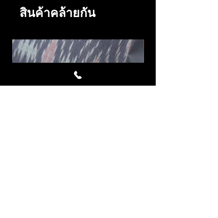
สินค้าคล้ายกัน
Avalanche ผ้าไหมมัดหมี่ชุด 4
LAVA ผ้าไหมมัดหมี่
หลา สีเทาอมม่วง ม่วงมอ
ราคา
฿7,332.00