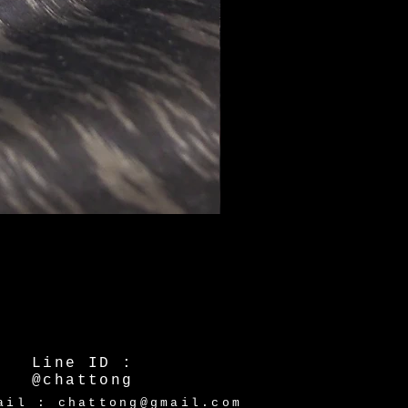
Line ID :
@chattong
ail : chattong@gmail.com