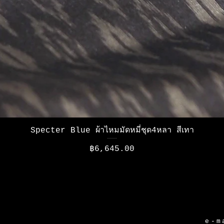
ดูข้อมูลด่วน
Specter Blue ผ้าไหมมัดหมี่ชุด4หลา สีเทา
ราคา
฿6,645.00
e-m