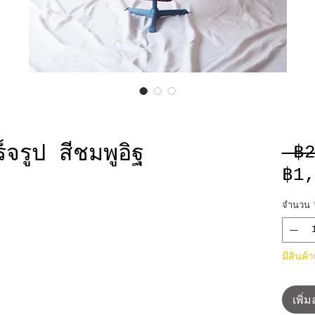
็จรูป สีชมพูอิฐ
 ฿
฿1
จำนวน
มีสินค้
เพิ่